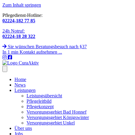
Zum Inhalt springen
Pflegedienst-Hotline:
02224-182 77 85
24h Notruf:
02224-18 28 322
Sie wünschen Beratungsbesuch nach §37
In 1 min Kontakt aufnehmen ...
Home
News
Leistungen
Leistungsübersicht
Pflegeleitbild
Pflegekonzept
Versorgungsgebiet Bad Honnef
Versorgungsgebiet Königswinter
Versorgungsgebiet Unkel
Über uns
Jobs