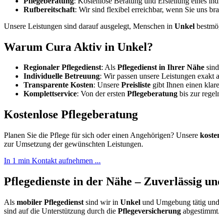
Pflegeberatung
: Kostenlose Beratung und Erstellung eines in
Rufbereitschaft
: Wir sind flexibel erreichbar, wenn Sie uns br
Unsere Leistungen sind darauf ausgelegt, Menschen in
Unkel
bestmög
Warum Cura Aktiv in Unkel?
Regionaler Pflegedienst
: Als
Pflegedienst in Ihrer Nähe
sind
Individuelle Betreuung
: Wir passen unsere Leistungen exakt
Transparente Kosten
: Unsere
Preisliste
gibt Ihnen einen klar
Komplettservice
: Von der ersten
Pflegeberatung
bis zur regel
Kostenlose Pflegeberatung
Planen Sie die Pflege für sich oder einen Angehörigen? Unsere
koste
zur Umsetzung der gewünschten Leistungen.
In 1 min Kontakt aufnehmen ...
Pflegedienste in der Nähe – Zuverlässig und
Als
mobiler Pflegedienst
sind wir in
Unkel
und Umgebung tätig und 
sind auf die Unterstützung durch die
Pflegeversicherung
abgestimmt