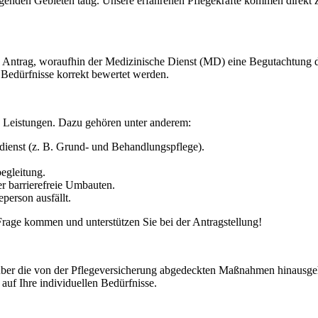
enden Gebieten tätig. Unsere erfahrenen Pflegekräfte kommen direkt
en Antrag, woraufhin der Medizinische Dienst (MD) eine Begutachtung du
 Bedürfnisse korrekt bewertet werden.
 Leistungen. Dazu gehören unter anderem:
edienst (z. B. Grund- und Behandlungspflege).
begleitung.
er barrierefreie Umbauten.
eperson ausfällt.
 Frage kommen und unterstützen Sie bei der Antragstellung!
xpand
 über die von der Pflegeversicherung abgedeckten Maßnahmen hinausg
auf Ihre individuellen Bedürfnisse.