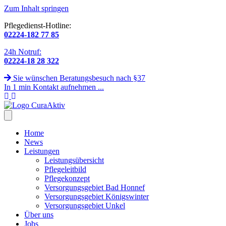
Zum Inhalt springen
Pflegedienst-Hotline:
02224-182 77 85
24h Notruf:
02224-18 28 322
Sie wünschen Beratungsbesuch nach §37
In 1 min Kontakt aufnehmen ...
Home
News
Leistungen
Leistungsübersicht
Pflegeleitbild
Pflegekonzept
Versorgungsgebiet Bad Honnef
Versorgungsgebiet Königswinter
Versorgungsgebiet Unkel
Über uns
Jobs