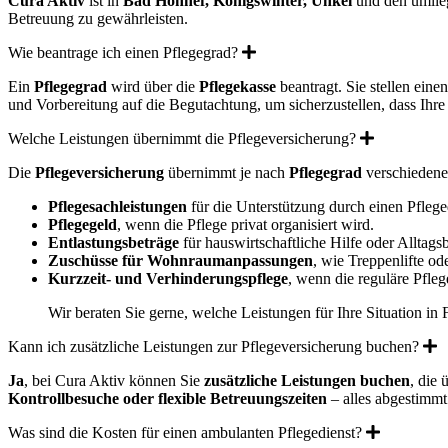
Cura Aktiv
ist in
Bad Honnef, Königswinter, Unkel
und den umlieg
Betreuung zu gewährleisten.
Expand
Wie beantrage ich einen Pflegegrad?
Ein
Pflegegrad
wird über die
Pflegekasse
beantragt. Sie stellen ein
und Vorbereitung auf die Begutachtung, um sicherzustellen, dass Ihre
Expand
Welche Leistungen übernimmt die Pflegeversicherung?
Die
Pflegeversicherung
übernimmt je nach
Pflegegrad
verschiedene
Pflegesachleistungen
für die Unterstützung durch einen Pfleg
Pflegegeld
, wenn die Pflege privat organisiert wird.
Entlastungsbeträge
für hauswirtschaftliche Hilfe oder Alltags
Zuschüsse für Wohnraumanpassungen
, wie Treppenlifte od
Kurzzeit- und Verhinderungspflege
, wenn die reguläre Pfleg
Wir beraten Sie gerne, welche Leistungen für Ihre Situation in
E
Kann ich zusätzliche Leistungen zur Pflegeversicherung buchen?
Ja
, bei Cura Aktiv können Sie
zusätzliche Leistungen buchen
, die
Kontrollbesuche oder flexible Betreuungszeiten
– alles abgestimmt 
Expand
Was sind die Kosten für einen ambulanten Pflegedienst?