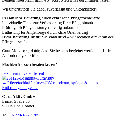
Beratungsgespräch nach § 37 Abs. 3 SGB XI durchführen lassen.
Wir unterstützen Sie dabei zuverlässig und unkompliziert:
Persönliche Beratung
durch
erfahrene Pflegefachkräfte
Individuelle Tipps zur Verbesserung Ihrer Pflegesituation
Prüfung, ob Pflegeleistungen richtig ankommen
Entlastung für Angehörige durch klare Orientierung
D
iese Beratung ist für Sie kostenfrei
– wir rechnen direkt mit der
Pflegekasse ab.
Cura Aktiv sorgt dafür, dass Sie bestens begleitet werden und alle
Anforderungen erfüllen.
Möchten Sie sich beraten lassen?
Jetzt Termin vereinbaren!
← Pflegefachkräfte (m/w/d)
Verhinderungspflege & neues
Entlastungsbudget →
Cura Aktiv GmbH
Linzer Straße 30
53604 Bad Honnef
Tel.:
02224-18 27 785