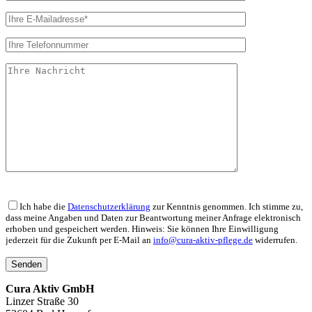
Bitte
lasse
Ich habe die
Datenschutzerklärung
zur Kenntnis genommen. Ich stimme zu,
dieses
dass meine Angaben und Daten zur Beantwortung meiner Anfrage elektronisch
erhoben und gespeichert werden. Hinweis: Sie können Ihre Einwilligung
Feld
jederzeit für die Zukunft per E-Mail an
info@cura-aktiv-pflege.de
widerrufen.
leer.
Cura Aktiv GmbH
Linzer Straße 30