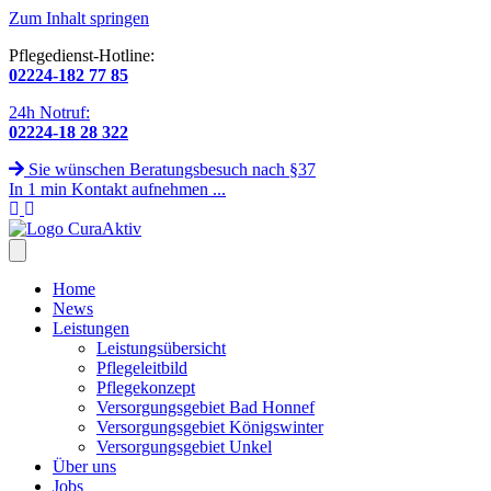
Zum Inhalt springen
Pflegedienst-Hotline:
02224-182 77 85
24h Notruf:
02224-18 28 322
Sie wünschen Beratungsbesuch nach §37
In 1 min Kontakt aufnehmen ...
Home
News
Leistungen
Leistungsübersicht
Pflegeleitbild
Pflegekonzept
Versorgungsgebiet Bad Honnef
Versorgungsgebiet Königswinter
Versorgungsgebiet Unkel
Über uns
Jobs