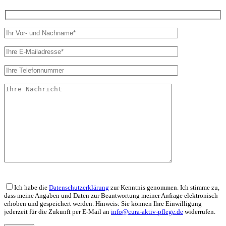
Bitte
lasse
Ich habe die
Datenschutzerklärung
zur Kenntnis genommen. Ich stimme zu,
dieses
dass meine Angaben und Daten zur Beantwortung meiner Anfrage elektronisch
erhoben und gespeichert werden. Hinweis: Sie können Ihre Einwilligung
Feld
jederzeit für die Zukunft per E-Mail an
info@cura-aktiv-pflege.de
widerrufen.
leer.