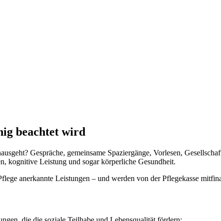
nig beachtet wird
hinausgeht? Gespräche, gemeinsame Spaziergänge, Vorlesen, Gesellschaf
n, kognitive Leistung und sogar körperliche Gesundheit.
Pflege anerkannte Leistungen – und werden von der Pflegekasse mitfina
ungen, die die soziale Teilhabe und Lebensqualität fördern: