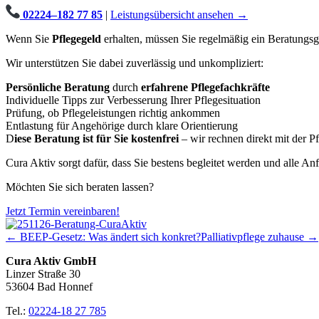
02224–182 77 85
|
Leistungsübersicht ansehen →
Wenn Sie
Pflegegeld
erhalten, müssen Sie regelmäßig ein Beratungs
Wir unterstützen Sie dabei zuverlässig und unkompliziert:
Persönliche Beratung
durch
erfahrene Pflegefachkräfte
Individuelle Tipps zur Verbesserung Ihrer Pflegesituation
Prüfung, ob Pflegeleistungen richtig ankommen
Entlastung für Angehörige durch klare Orientierung
D
iese Beratung ist für Sie kostenfrei
– wir rechnen direkt mit der P
Cura Aktiv sorgt dafür, dass Sie bestens begleitet werden und alle An
Möchten Sie sich beraten lassen?
Jetzt Termin vereinbaren!
← BEEP-Gesetz: Was ändert sich konkret?
Palliativpflege zuhause →
Cura Aktiv GmbH
Linzer Straße 30
53604 Bad Honnef
Tel.:
02224-18 27 785