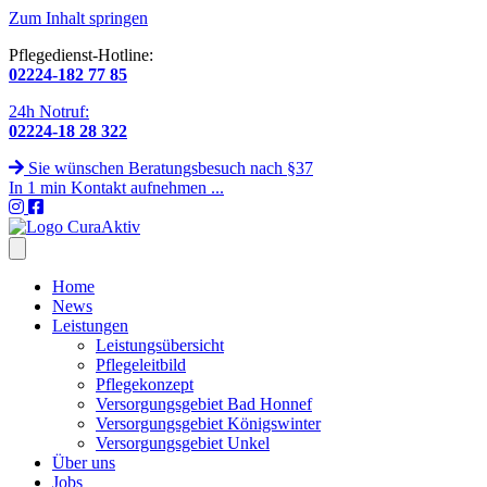
Zum Inhalt springen
Pflegedienst-Hotline:
02224-182 77 85
24h Notruf:
02224-18 28 322
Sie wünschen Beratungsbesuch nach §37
In 1 min Kontakt aufnehmen ...
Home
News
Leistungen
Leistungsübersicht
Pflegeleitbild
Pflegekonzept
Versorgungsgebiet Bad Honnef
Versorgungsgebiet Königswinter
Versorgungsgebiet Unkel
Über uns
Jobs