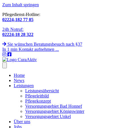
Zum Inhalt springen
Pflegedienst-Hotline:
02224-182 77 85
24h Notruf:
02224-18 28 322
Sie wünschen Beratungsbesuch nach §37
In 1 min Kontakt aufnehmen ...
Home
News
Leistungen
Leistungsübersicht
Pflegeleitbild
Pflegekonzept
Versorgungsgebiet Bad Honnef
Versorgungsgebiet Königswinter
Versorgungsgebiet Unkel
Über uns
Jobs