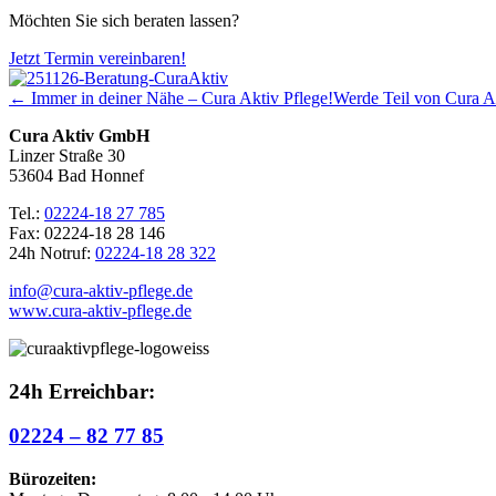
Möchten Sie sich beraten lassen?
Jetzt Termin vereinbaren!
← Immer in deiner Nähe – Cura Aktiv Pflege!
Werde Teil von Cura A
Cura Aktiv GmbH
Linzer Straße 30
53604 Bad Honnef
Tel.:
02224-18 27 785
Fax: 02224-18 28 146
24h Notruf:
02224-18 28 322
info@cura-aktiv-pflege.de
www.cura-aktiv-pflege.de
24h Erreichbar:
02224 – 82 77 85
Bürozeiten: